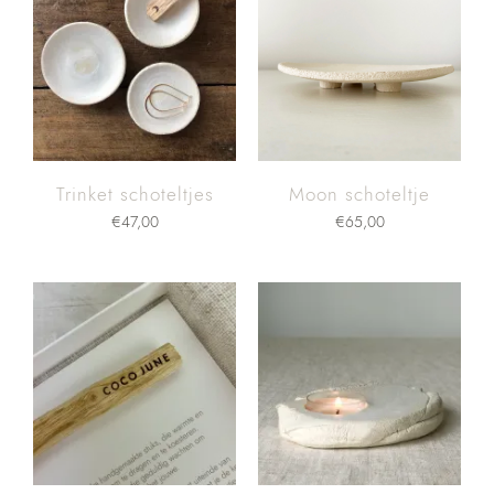
Trinket schoteltjes
Moon schoteltje
€
47,00
€
65,00