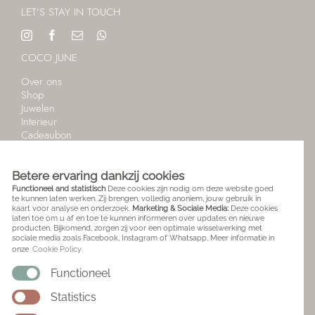
LET’S STAY IN TOUCH
COCO JUNE
Over ons
Shop
Juwelen
Interieur
Cadeaubon
Stories
Winkelmandje
Betere ervaring dankzij cookies
TAAL
Functioneel and statistisch
Deze cookies zijn nodig om deze website goed
te kunnen laten werken. Zij brengen, volledig anoniem, jouw gebruik in
English
kaart voor analyse en onderzoek.
Marketing & Sociale Media:
Deze cookies
laten toe om u af en toe te kunnen informeren over updates en nieuwe
Nederlands
producten. Bijkomend, zorgen zij voor een optimale wisselwerking met
sociale media zoals Facebook, Instagram of Whatsapp. Meer informatie in
KLANTNESERVICE
onze
Cookie Policy
Bestellen
Functioneel
Betalen
Statistics
Transportkosten
Leveringstermijn