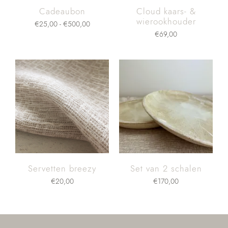
Cadeaubon
Cloud kaars- &
wierookhouder
€
25,00
-
€
500,00
€
69,00
Servetten breezy
Set van 2 schalen
€
20,00
€
170,00