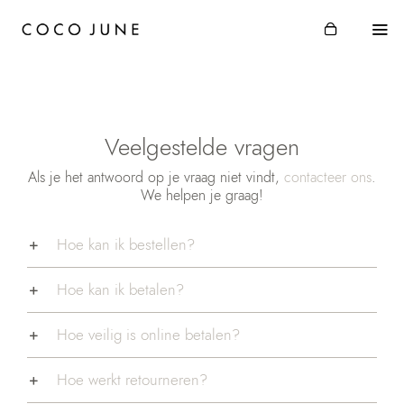
Skip
to
Togg
content
Navi
HOME
JUWELEN
Veelgestelde vragen
INTERIEUR
Als je het antwoord op je vraag niet vindt,
contacteer ons
.
STORIES
We helpen je graag!
JUNE
Hoe kan ik bestellen?
CONTACT
Hoe kan ik betalen?
ACCOUNT
Zoeken
Hoe veilig is online betalen?
naar:
Hoe werkt retourneren?