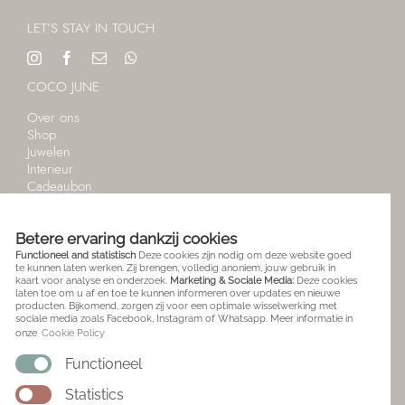
LET’S STAY IN TOUCH
COCO JUNE
Over ons
Shop
Juwelen
Interieur
Cadeaubon
Stories
Winkelmandje
Betere ervaring dankzij cookies
TAAL
Functioneel and statistisch
Deze cookies zijn nodig om deze website goed
te kunnen laten werken. Zij brengen, volledig anoniem, jouw gebruik in
English
kaart voor analyse en onderzoek.
Marketing & Sociale Media:
Deze cookies
laten toe om u af en toe te kunnen informeren over updates en nieuwe
Nederlands
producten. Bijkomend, zorgen zij voor een optimale wisselwerking met
sociale media zoals Facebook, Instagram of Whatsapp. Meer informatie in
KLANTNESERVICE
onze
Cookie Policy
Bestellen
Functioneel
Betalen
Statistics
Transportkosten